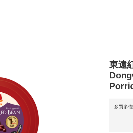
l
湯 Soup
零食 Snacks
醬汁 Sauce
其他 Others
烹調類 Cooking
粥 
東遠紅豆
Dong
Porri
多買多慳