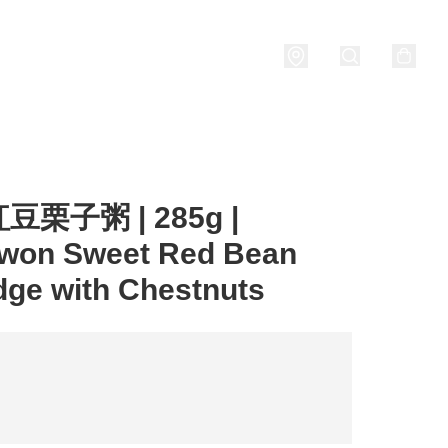
Porridge
燒酒 Soju
關於我們
栗子粥 | 285g |
won Sweet Red Bean
dge with Chestnuts