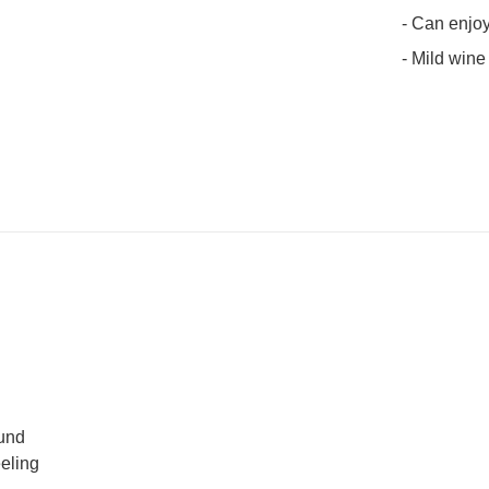
- Can enjoy
- Mild wine
ound
eeling