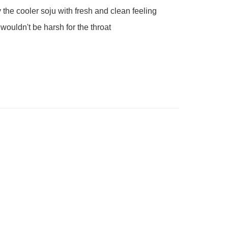
 the cooler soju with fresh and clean feeling

 wouldn't be harsh for the throat