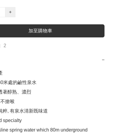
+
加至購物車
 2
−


80米處的鹼性泉水

透著醇熟、濃烈

 不搶喉

純粹, 有泉水清新既味道

d specialty 

aline spring water which 80m underground 
