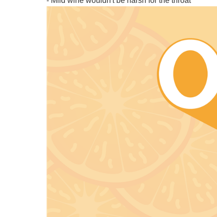
- Mild wine wouldn't be harsh for the throat