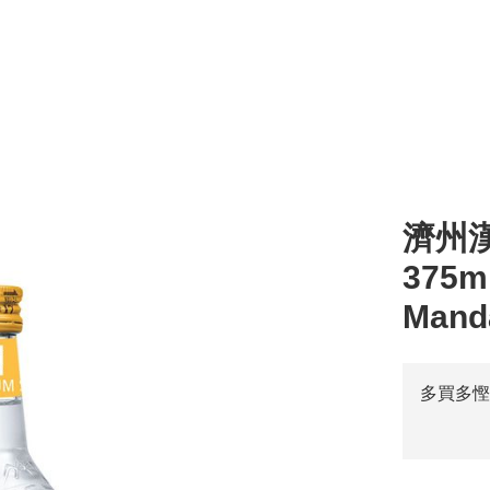
l
湯 Soup
零食 Snacks
醬汁 Sauce
其他 Others
烹調類 Cooking
粥 
濟州漢
375ml
Manda
多買多慳