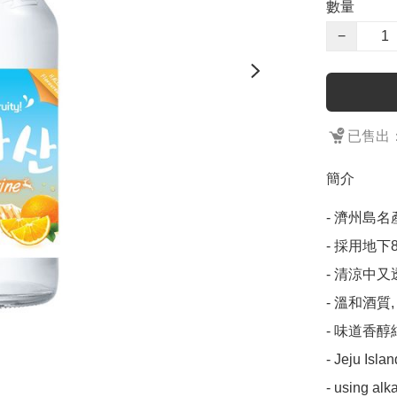
數量
−
已售出：
簡介
- 濟州島名產
- 採用地下
- 清涼中又
- 溫和酒質,
- 味道香醇
- Jeju Islan
- using alk