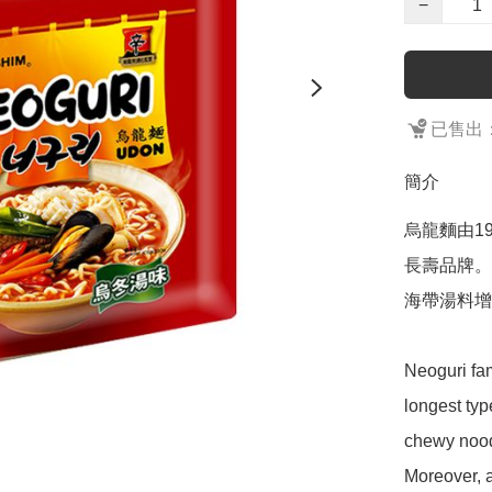
−
已售出：
簡介
烏龍麵由1
長壽品牌。
海帶湯料增
Neoguri fam
longest typ
chewy noodl
Moreover, 