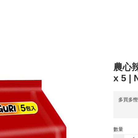
l
湯 Soup
零食 Snacks
醬汁 Sauce
其他 Others
烹調類 Cooking
粥 
農心辣
x 5 |
多買多慳
數量