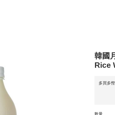
l
湯 Soup
零食 Snacks
醬汁 Sauce
其他 Others
烹調類 Cooking
粥 
韓國月梅
Rice 
多買多慳
數量