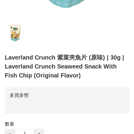
Laverland Crunch 紫菜夾魚片 (原味) | 30g |
Laverland Crunch Seaweed Snack With
Fish Chip (Original Flavor)
多買多慳
數量
−
+