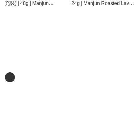
充裝) | 48g | Manjun
24g | Manjun Roasted Laver
Roasted Laver (For Triangle
(For Triangle Sushi)
Sushi) (Refill Pack)
Home
關於我們
關注我們
商舖
退貨及退款政策
提出意見