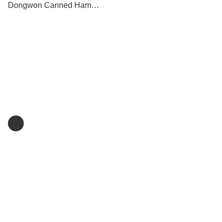
Dongwon Canned Ham
(Richam)
Home
關於我們
關注我們
商舖
退貨及退款政策
提出意見