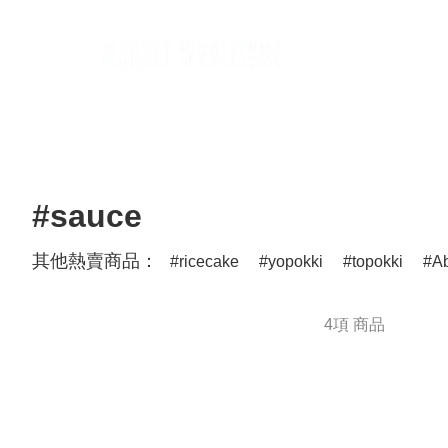
Home
麵類 Noodles
罐頭類 Canned
飲品 Drinks
酒類 Alcoho
#sauce
其他熱賣商品：
ricecake
yopokki
topokki
A
4項 商品