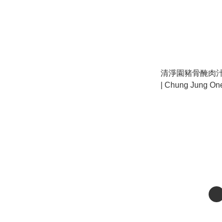
清淨園豬骨醃肉汁(原
| Chung Jung On
Pork Rib (Origina
關
Home
關於我們