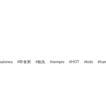
l
湯 Soup
零食 Snacks
醬汁 Sauce
其他 Others
烹調類 Cooking
粥 
balonea
即食粥
鮑魚
sempio
HOT
kids
ha