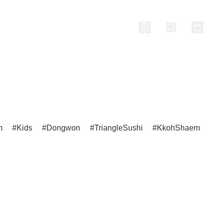
Porridge
燒酒 Soju
關於我們
m
Kids
Dongwon
TriangleSushi
KkohShaem
H