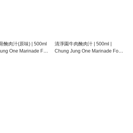
肉汁(原味) | 500ml
清淨園牛肉醃肉汁 | 500ml |
Jung One Marinade For
Chung Jung One Marinade For
(Original Flavor)
Beef